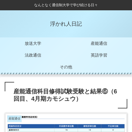
なんとなく通信制大学で学び続ける日々
浮かれ人日記
放送大学
産能通信
法政通信
英語学習
その他
産能通信科目修得試験受験と結果⑥（6
回目、4月期カモシュウ）
産能通信