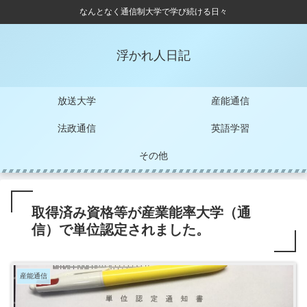
なんとなく通信制大学で学び続ける日々
浮かれ人日記
放送大学
産能通信
法政通信
英語学習
その他
取得済み資格等が産業能率大学（通
信）で単位認定されました。
産能通信